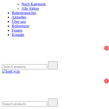
Nach Kategorie
Alle Akkus
Batteriespeicher
Aktuelles
Über uns
Referenzen
Fragen
Kontakt
0
Search
for:
IonCycle
Reparatur E-Bike Akku E-Auto Batterie Reparatur Kapazitätstest
0
Refreshing Zellentausch Umwidmung
Search
for: