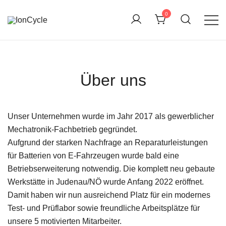
Skip
0
to
content
Reparatur E-Bike Akku E-Auto Batterie Reparatur
IonCycle
Kapazitätstest Refreshing Zellentausch Umwidmung
Über uns
Unser Unternehmen wurde im Jahr 2017 als gewerblicher
Mechatronik-Fachbetrieb gegründet.
Aufgrund der starken Nachfrage an Reparaturleistungen
für Batterien von E-Fahrzeugen wurde bald eine
Betriebserweiterung notwendig. Die komplett neu gebaute
Werkstätte in Judenau/NÖ wurde Anfang 2022 eröffnet.
Damit haben wir nun ausreichend Platz für ein modernes
Test- und Prüflabor sowie freundliche Arbeitsplätze für
unsere 5 motivierten Mitarbeiter.