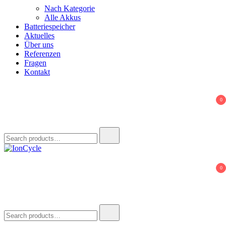
Nach Kategorie
Alle Akkus
Batteriespeicher
Aktuelles
Über uns
Referenzen
Fragen
Kontakt
0
Search
for:
IonCycle
Reparatur E-Bike Akku E-Auto Batterie Reparatur Kapazitätstest
0
Refreshing Zellentausch Umwidmung
Search
for: