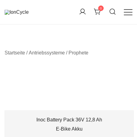
Skip
0
to
content
Reparatur E-Bike Akku E-Auto Batterie Reparatur
IonCycle
Kapazitätstest Refreshing Zellentausch Umwidmung
Startseite
/ Antriebssysteme / Prophete
Inoc Battery Pack 36V 12,8 Ah
E-Bike Akku