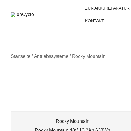
Skip
ZUR AKKUREPARATUR
to
content
KONTAKT
Reparatur E-Bike Akku E-Auto Batterie Reparatur Kapazi
IonCycle
Startseite
/ Antriebssysteme / Rocky Mountain
Rocky Mountain
Rocky Mountain 48V 13,2Ah 633Wh