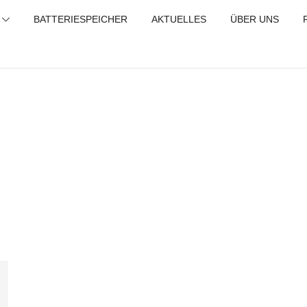
BATTERIESPEICHER
AKTUELLES
ÜBER UNS
tätstest Refreshing Zellentausch Umwidmung