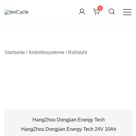
Skip
0
to
content
Reparatur E-Bike Akku E-Auto Batterie Reparatur
IonCycle
Kapazitätstest Refreshing Zellentausch Umwidmung
Startseite
/ Antriebssysteme / Rollstuhl
HangZhou Dongjian Energy Tech
HangZhou Dongjian Energy Tech 24V 10Ah