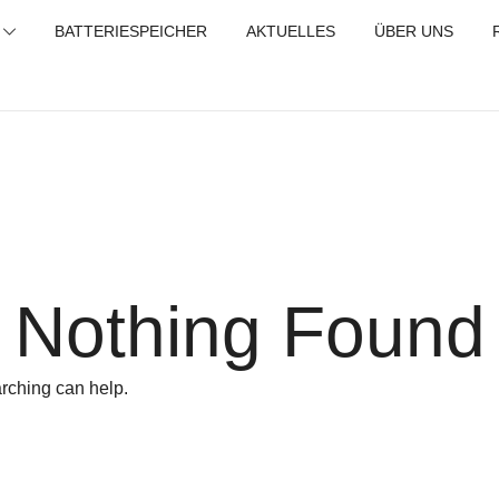
BATTERIESPEICHER
AKTUELLES
ÜBER UNS
tätstest Refreshing Zellentausch Umwidmung
Nothing Found
arching can help.