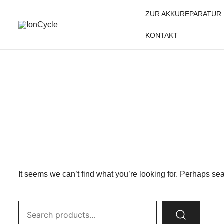
Skip
ZUR AKKUREPARATUR
to
content
KONTAKT
Reparatur E-Bike Akku E-Auto Batterie Reparatur Kapazi
IonCycle
It seems we can’t find what you’re looking for. Perhaps se
Search
for: