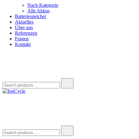
Nach Kategorie
Alle Akkus
Batteriespeicher
Aktuelles
Über uns
Referenzen
Fragen
Kontakt
Search
for:
IonCycle
Reparatur E-Bike Akku E-Auto Batterie Reparatur Kapazitätstest R
Search
for: