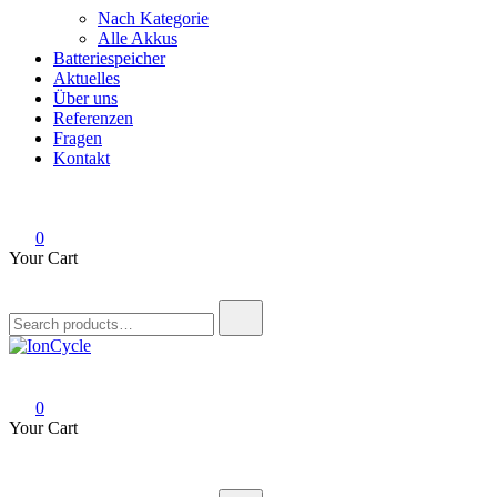
Nach Kategorie
Alle Akkus
Batteriespeicher
Aktuelles
Über uns
Referenzen
Fragen
Kontakt
0
Your Cart
Search
for:
IonCycle
Reparatur E-Bike Akku E-Auto Batterie Reparatur Kapazitätstest R
0
Your Cart