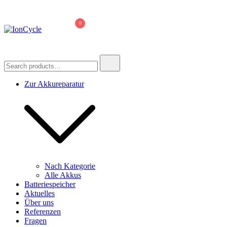
Skip
to
0
content
IonCycle
Reparatur E-Bike Akku E-Auto Batterie Reparatur Kapazitätstest
Refreshing Zellentausch Umwidmung
Search
for:
Zur Akkureparatur
Nach Kategorie
Alle Akkus
Batteriespeicher
Aktuelles
Über uns
Referenzen
Fragen