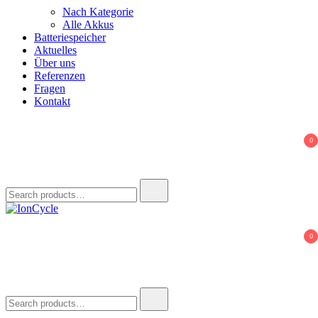
Nach Kategorie
Alle Akkus
Batteriespeicher
Aktuelles
Über uns
Referenzen
Fragen
Kontakt
0
Search
for:
IonCycle
Reparatur E-Bike Akku E-Auto Batterie Reparatur Kapazitätstest
0
Refreshing Zellentausch Umwidmung
Search
for: