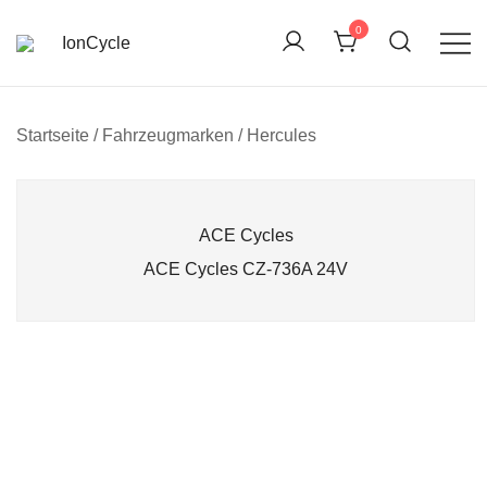
Skip
0
to
content
Reparatur E-Bike Akku E-Auto Batterie Reparatur
IonCycle
Kapazitätstest Refreshing Zellentausch Umwidmung
Startseite
/ Fahrzeugmarken / Hercules
ACE Cycles
ACE Cycles CZ-736A 24V