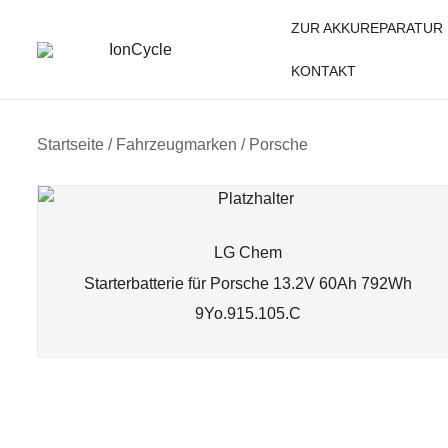
Skip
ZUR AKKUREPARATUR
to
content
KONTAKT
Reparatur E-Bike Akku E-Auto Batterie Reparatur Kapazi
IonCycle
Startseite
/ Fahrzeugmarken / Porsche
LG Chem
Starterbatterie für Porsche 13.2V 60Ah 792Wh
9Yo.915.105.C