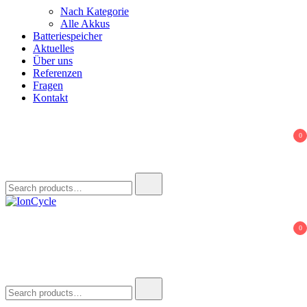
Nach Kategorie
Alle Akkus
Batteriespeicher
Aktuelles
Über uns
Referenzen
Fragen
Kontakt
0
Search
for:
IonCycle
Reparatur E-Bike Akku E-Auto Batterie Reparatur Kapazitätstest
0
Refreshing Zellentausch Umwidmung
Search
for: