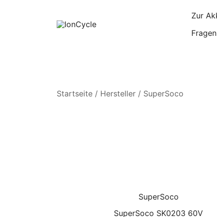
Skip
Zur Ak
to
content
Fragen
Reparatur E-Bike Akku E-Auto Batterie Rep
IonCycle
Startseite
/ Hersteller / SuperSoco
SuperSoco
SuperSoco SK0203 60V