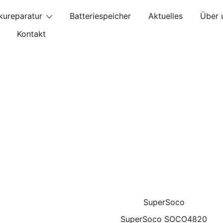
kureparatur
Batteriespeicher
Aktuelles
Über 
Kontakt
aratur Kapazitätstest Refreshing Zellentausch Umwidmung
SuperSoco
SuperSoco SOCO4820