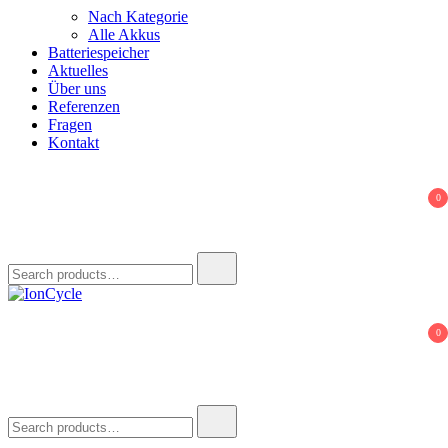
Nach Kategorie
Alle Akkus
Batteriespeicher
Aktuelles
Über uns
Referenzen
Fragen
Kontakt
0
Search
for:
IonCycle
Reparatur E-Bike Akku E-Auto Batterie Reparatur Kapazitätstest
0
Refreshing Zellentausch Umwidmung
Search
for: