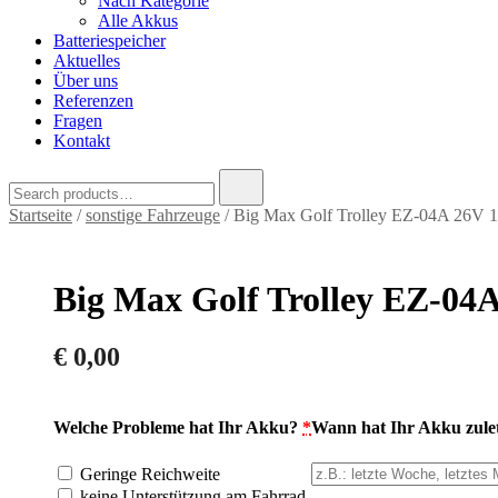
Nach Kategorie
Alle Akkus
Batteriespeicher
Aktuelles
Über uns
Referenzen
Fragen
Kontakt
Search
for:
Startseite
/
sonstige Fahrzeuge
/ Big Max Golf Trolley EZ-04A 26V 
Big Max Golf Trolley EZ-04
€
0,00
Welche Probleme hat Ihr Akku?
*
Wann hat Ihr Akku zulet
Geringe Reichweite
keine Unterstützung am Fahrrad