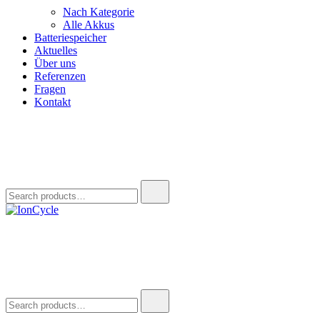
Nach Kategorie
Alle Akkus
Batteriespeicher
Aktuelles
Über uns
Referenzen
Fragen
Kontakt
Search
for:
IonCycle
Reparatur E-Bike Akku E-Auto Batterie Reparatur Kapazitätstest R
Search
for: