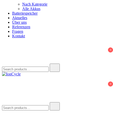
Nach Kategorie
Alle Akkus
Batteriespeicher
Aktuelles
Über uns
Referenzen
Fragen
Kontakt
0
Search
for:
IonCycle
Reparatur E-Bike Akku E-Auto Batterie Reparatur Kapazitätstest
0
Refreshing Zellentausch Umwidmung
Search
for: