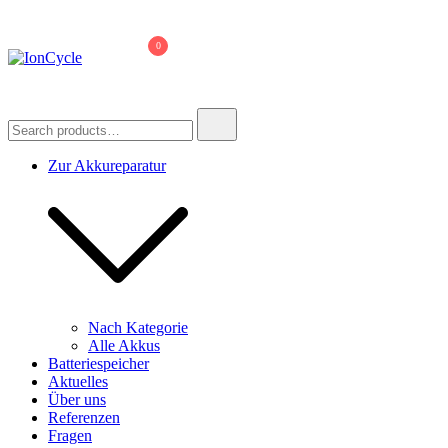
Skip
to
0
content
IonCycle
Reparatur E-Bike Akku E-Auto Batterie Reparatur Kapazitätstest
Refreshing Zellentausch Umwidmung
Search
for:
Zur Akkureparatur
Nach Kategorie
Alle Akkus
Batteriespeicher
Aktuelles
Über uns
Referenzen
Fragen