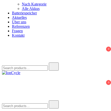
Nach Kategorie
Alle Akkus
Batteriespeicher
Aktuelles
Über uns
Referenzen
Fragen
Kontakt
0
Search
for:
IonCycle
Reparatur E-Bike Akku E-Auto Batterie Reparatur Kapazitätstest
0
Refreshing Zellentausch Umwidmung
Search
for: