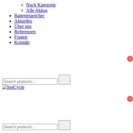
Nach Kategorie
Alle Akkus
Batteriespeicher
Aktuelles
Über uns
Referenzen
Fragen
Kontakt
0
Search
for:
IonCycle
Reparatur E-Bike Akku E-Auto Batterie Reparatur Kapazitätstest
0
Refreshing Zellentausch Umwidmung
Search
for: