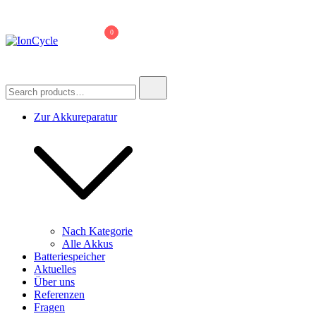
Skip
to
0
content
IonCycle
Reparatur E-Bike Akku E-Auto Batterie Reparatur Kapazitätstest
Refreshing Zellentausch Umwidmung
Search
for:
Zur Akkureparatur
Nach Kategorie
Alle Akkus
Batteriespeicher
Aktuelles
Über uns
Referenzen
Fragen