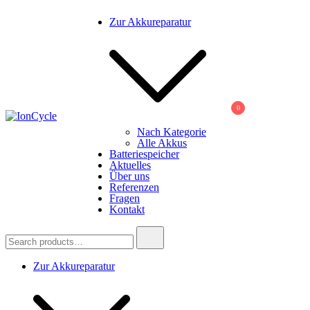
Skip
Zur Akkureparatur
to
content
0
Nach Kategorie
IonCycle
Reparatur E-Bike Akku E-Auto Batterie Reparatur Kapazitätstest R
Alle Akkus
Batteriespeicher
Aktuelles
Über uns
Referenzen
Fragen
Kontakt
Search
for:
Zur Akkureparatur