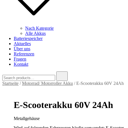
Nach Kategorie
Alle Akkus
Batteriespeicher
Aktuelles
Über uns
Referenzen
Fragen
Kontakt
Search
for:
Startseite
/
Motorrad/ Motorroller Akku
/ E-Scooterakku 60V 24Ah
E-Scooterakku 60V 24Ah
Metallgehäuse
Wird auf folgenden Fahrzeugen häufig verwendet: E-Scooter