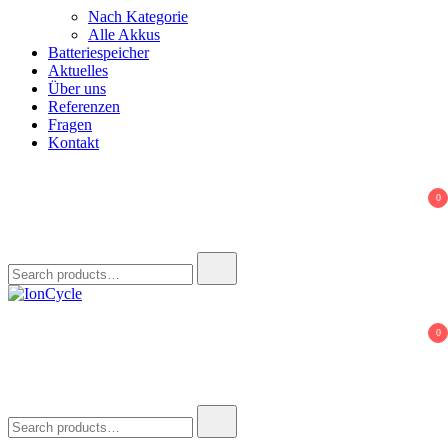
Nach Kategorie
Alle Akkus
Batteriespeicher
Aktuelles
Über uns
Referenzen
Fragen
Kontakt
0
Search
for:
IonCycle
Reparatur E-Bike Akku E-Auto Batterie Reparatur Kapazitätstest
0
Refreshing Zellentausch Umwidmung
Search
for: