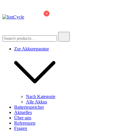
Skip
to
0
content
IonCycle
Reparatur E-Bike Akku E-Auto Batterie Reparatur Kapazitätstest
Refreshing Zellentausch Umwidmung
Search
for:
Zur Akkureparatur
Nach Kategorie
Alle Akkus
Batteriespeicher
Aktuelles
Über uns
Referenzen
Fragen