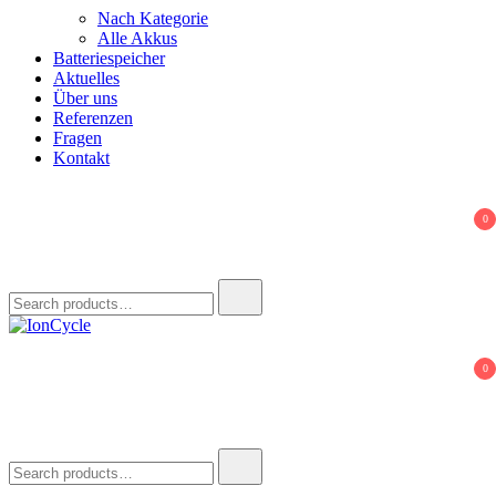
Nach Kategorie
Alle Akkus
Batteriespeicher
Aktuelles
Über uns
Referenzen
Fragen
Kontakt
0
Search
for:
IonCycle
Reparatur E-Bike Akku E-Auto Batterie Reparatur Kapazitätstest
0
Refreshing Zellentausch Umwidmung
Search
for: