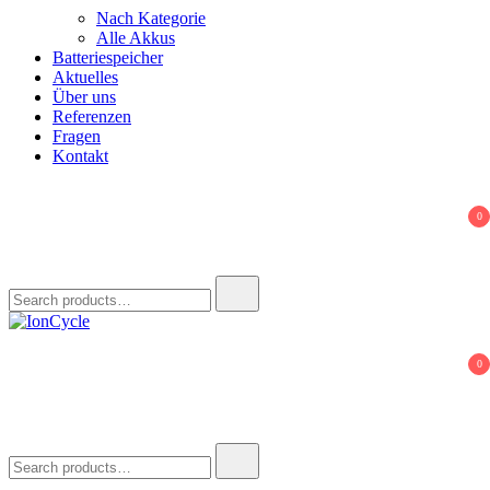
Nach Kategorie
Alle Akkus
Batteriespeicher
Aktuelles
Über uns
Referenzen
Fragen
Kontakt
0
Search
for:
IonCycle
Reparatur E-Bike Akku E-Auto Batterie Reparatur Kapazitätstest
0
Refreshing Zellentausch Umwidmung
Search
for: