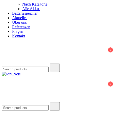
Nach Kategorie
Alle Akkus
Batteriespeicher
Aktuelles
Über uns
Referenzen
Fragen
Kontakt
0
Search
for:
IonCycle
Reparatur E-Bike Akku E-Auto Batterie Reparatur Kapazitätstest
0
Refreshing Zellentausch Umwidmung
Search
for: