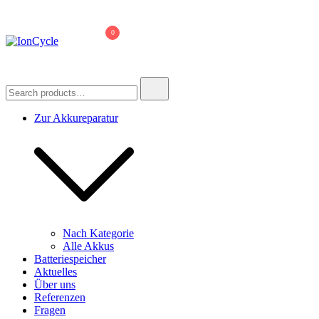
Skip
to
0
content
IonCycle
Reparatur E-Bike Akku E-Auto Batterie Reparatur Kapazitätstest
Refreshing Zellentausch Umwidmung
Search
for:
Zur Akkureparatur
Nach Kategorie
Alle Akkus
Batteriespeicher
Aktuelles
Über uns
Referenzen
Fragen