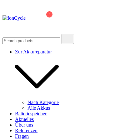
Skip
to
0
content
IonCycle
Reparatur E-Bike Akku E-Auto Batterie Reparatur Kapazitätstest
Refreshing Zellentausch Umwidmung
Search
for:
Zur Akkureparatur
Nach Kategorie
Alle Akkus
Batteriespeicher
Aktuelles
Über uns
Referenzen
Fragen