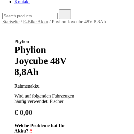
Kontakt
Search
for:
Startseite
/
E-Bike Akku
/ Phylion Joycube 48V 8,8Ah
Phylion
Phylion
Joycube 48V
8,8Ah
Rahmenakku
Wird auf folgenden Fahrzeugen
häufig verwendet: Fischer
€
0,00
Welche Probleme hat Ihr
Akku?
*