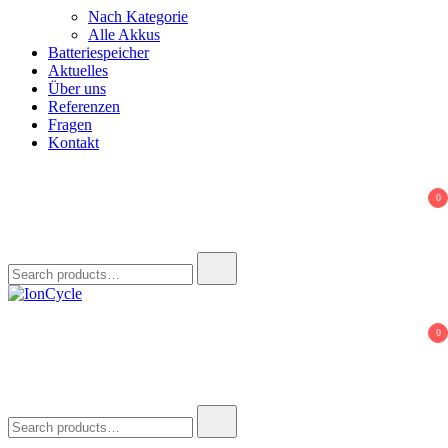
Nach Kategorie
Alle Akkus
Batteriespeicher
Aktuelles
Über uns
Referenzen
Fragen
Kontakt
0
Search
for:
IonCycle
Reparatur E-Bike Akku E-Auto Batterie Reparatur Kapazitätstest
0
Refreshing Zellentausch Umwidmung
Search
for: