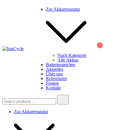
Skip
Zur Akkureparatur
to
content
0
Nach Kategorie
IonCycle
Reparatur E-Bike Akku E-Auto Batterie Reparatur Kapazitätstest R
Alle Akkus
Batteriespeicher
Aktuelles
Über uns
Referenzen
Fragen
Kontakt
Search
for:
Zur Akkureparatur