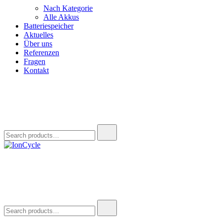
Nach Kategorie
Alle Akkus
Batteriespeicher
Aktuelles
Über uns
Referenzen
Fragen
Kontakt
Search
for:
IonCycle
Reparatur E-Bike Akku E-Auto Batterie Reparatur Kapazitätstest R
Search
for: