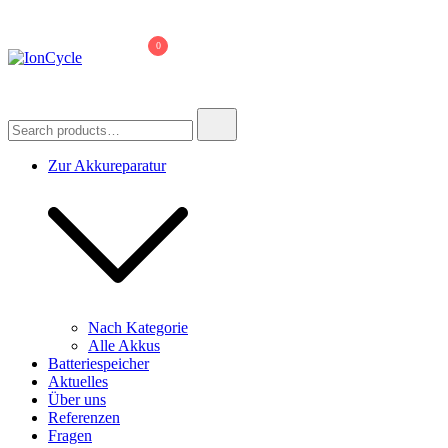
Skip
to
0
content
IonCycle
Reparatur E-Bike Akku E-Auto Batterie Reparatur Kapazitätstest
Refreshing Zellentausch Umwidmung
Search
for:
Zur Akkureparatur
Nach Kategorie
Alle Akkus
Batteriespeicher
Aktuelles
Über uns
Referenzen
Fragen