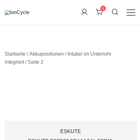
Skip
0
to
content
Reparatur E-Bike Akku E-Auto Batterie Reparatur
IonCycle
Kapazitätstest Refreshing Zellentausch Umwidmung
Startseite
/ Akkupositionen /
Intube/ im Unterrohr
integriert
/ Seite 2
ESKUTE