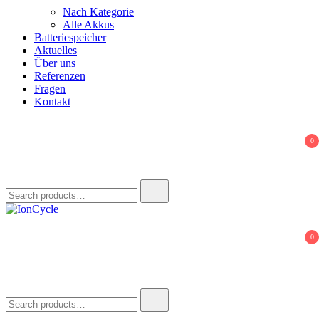
Nach Kategorie
Alle Akkus
Batteriespeicher
Aktuelles
Über uns
Referenzen
Fragen
Kontakt
0
Search
for:
IonCycle
Reparatur E-Bike Akku E-Auto Batterie Reparatur Kapazitätstest
0
Refreshing Zellentausch Umwidmung
Search
for: