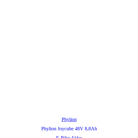
Phylion
Phylion Joycube 48V 8,8Ah
E-Bike Akku