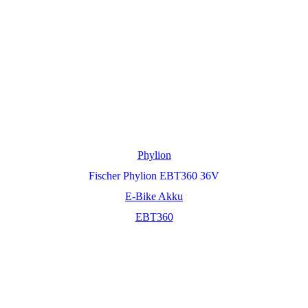
Phylion
Fischer Phylion EBT360 36V
E-Bike Akku
EBT360